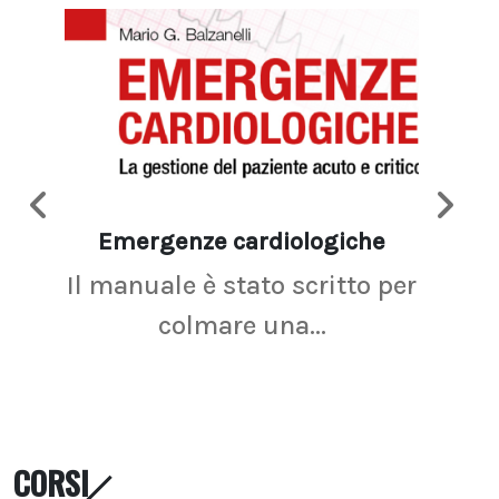
Emergenze cardiologiche
Ima
Il manuale è stato scritto per
La r
colmare una...
CORSI