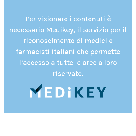
Per visionare i contenuti è
necessario Medikey, il servizio per il
riconoscimento di medici e
farmacisti italiani che permette
l’accesso a tutte le aree a loro
riservate.