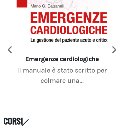
Emergenze cardiologiche
Ima
Il manuale è stato scritto per
La r
colmare una...
CORSI