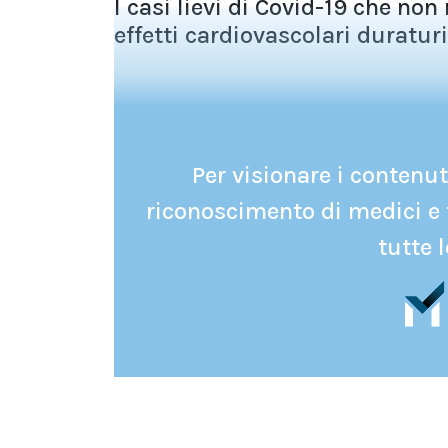
I casi lievi di Covid-19 che no
effetti cardiovascolari duraturi
Per visionare i contenuti
riconoscimento di medici e 
tutte l