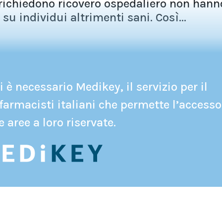
n richiedono ricovero ospedaliero non hann
 su individui altrimenti sani. Così...
 è necessario Medikey, il servizio per il
farmacisti italiani che permette l’accesso
e aree a loro riservate.