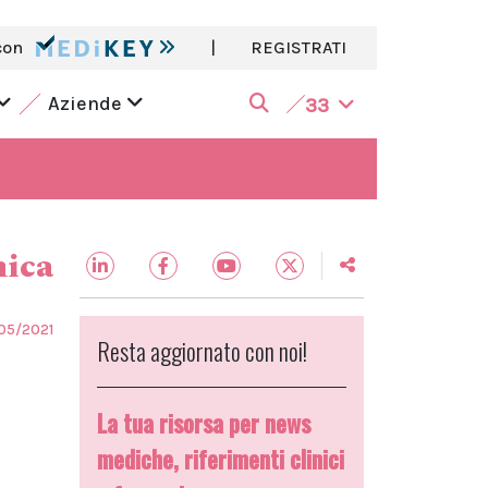
con
|
REGISTRATI
Aziende
33
nica
05/2021
Resta aggiornato con noi!
La tua risorsa per news
mediche, riferimenti clinici