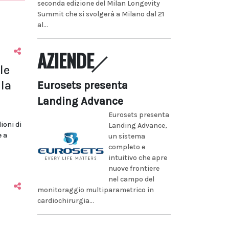
seconda edizione del Milan Longevity
Summit che si svolgerà a Milano dal 21
al...
AZIENDE
le
la
Eurosets presenta
Landing Advance
Eurosets presenta
lioni di
Landing Advance,
e a
un sistema
completo e
intuitivo che apre
nuove frontiere
nel campo del
monitoraggio multiparametrico in
cardiochirurgia...