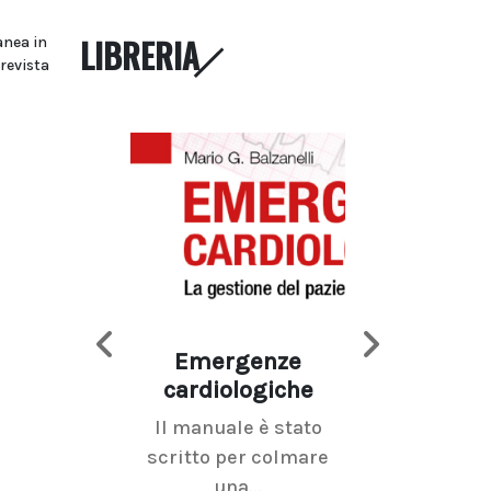
LIBRERIA
anea in
prevista
Emergenze
Imaging d
cardiologiche
mammel
Il manuale è stato
La radiolo
scritto per colmare
senologica inc
una...
ramo dell'imagi