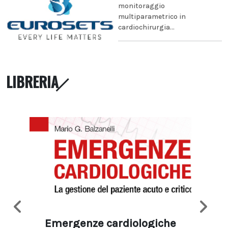
monitoraggio
multiparametrico in
cardiochirurgia...
LIBRERIA
Emergenze cardiologiche
Ima