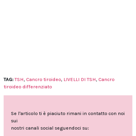
TAG:
TSH
,
Cancro tiroideo
,
LIVELLI DI TSH
,
Cancro
tiroideo differenziato
Se l'articolo ti è piaciuto rimani in contatto con noi
sui
nostri canali social seguendoci su: