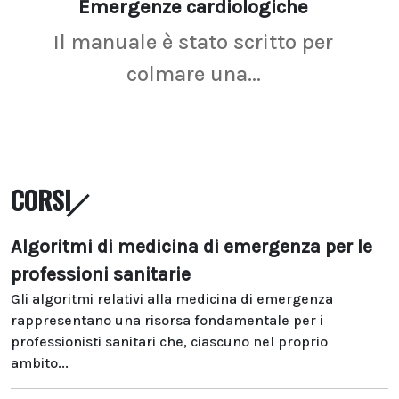
Emergenze cardiologiche
Ima
Il manuale è stato scritto per
La r
colmare una...
CORSI
Algoritmi di medicina di emergenza per le
professioni sanitarie
Gli algoritmi relativi alla medicina di emergenza
rappresentano una risorsa fondamentale per i
professionisti sanitari che, ciascuno nel proprio
ambito...