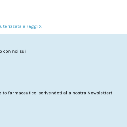
terizzata a raggi X
to con noi sui
o farmaceutico iscrivendoti alla nostra Newsletter!