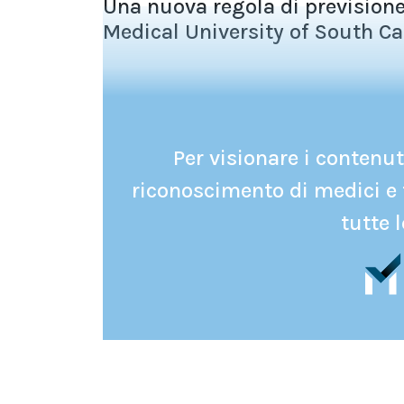
Una nuova regola di previsione
Medical University of South Car
Per visionare i contenuti
riconoscimento di medici e 
tutte l