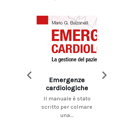
Emergenze
Imaging d
cardiologiche
mammel
Il manuale è stato
La radiolo
scritto per colmare
senologica inc
una...
ramo dell'imagi