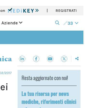
con
|
REGISTRATI
Aziende
33
nica
02/2017
Resta aggiornato con noi!
ei
La tua risorsa per news
mediche, riferimenti clinici