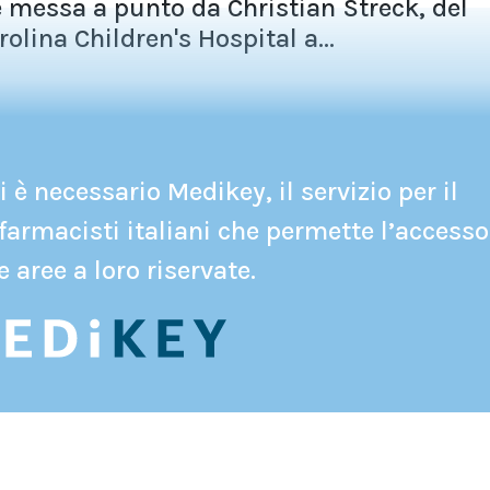
 messa a punto da Christian Streck, del
olina Children's Hospital a...
 è necessario Medikey, il servizio per il
farmacisti italiani che permette l’accesso
e aree a loro riservate.