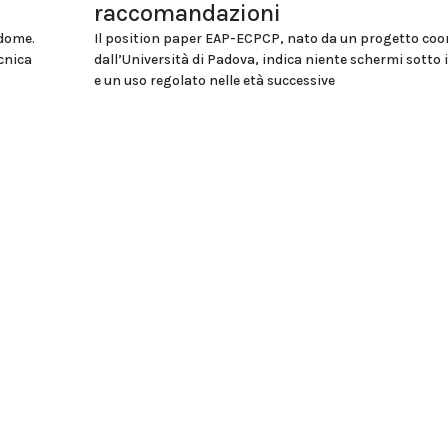
raccomandazioni
ddome.
Il position paper EAP-ECPCP, nato da un progetto coo
cnica
dall’Università di Padova, indica niente schermi sotto i
e un uso regolato nelle età successive