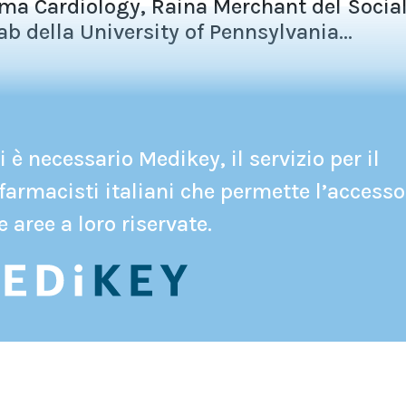
ama Cardiology, Raina Merchant del Socia
b della University of Pennsylvania...
 è necessario Medikey, il servizio per il
farmacisti italiani che permette l’accesso
e aree a loro riservate.