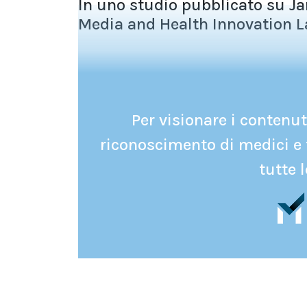
In uno studio pubblicato su J
Media and Health Innovation La
Per visionare i contenuti
riconoscimento di medici e 
tutte l