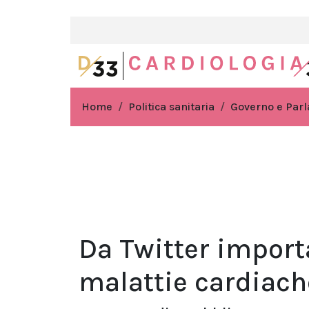
Home
Politica sanitaria
Governo e Par
Da Twitter import
malattie cardiach