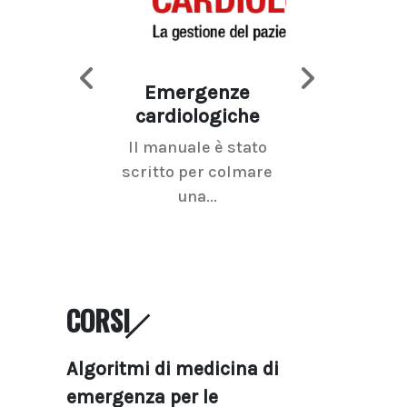
Emergenze
Imaging d
cardiologiche
mammel
Il manuale è stato
La radiolo
scritto per colmare
senologica inc
una...
ramo dell'imagi
CORSI
Algoritmi di medicina di
emergenza per le