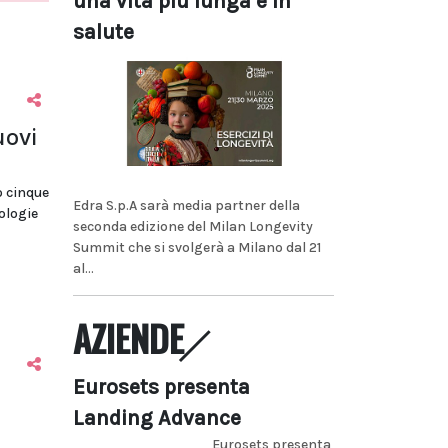
una vita più lunga e in
salute
uovi
o cinque
Edra S.p.A sarà media partner della
tologie
seconda edizione del Milan Longevity
Summit che si svolgerà a Milano dal 21
al...
AZIENDE
Eurosets presenta
Landing Advance
Eurosets presenta