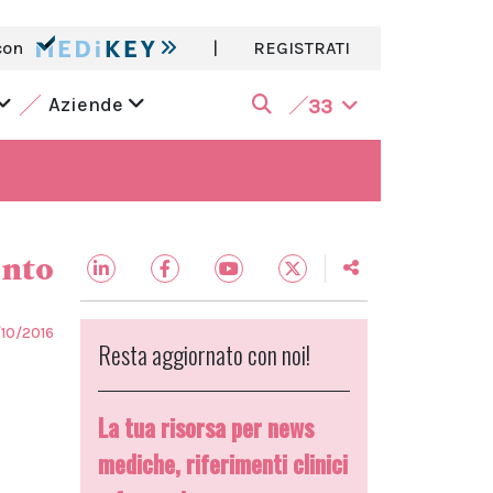
con
|
REGISTRATI
Aziende
33
ento
/10/2016
Resta aggiornato con noi!
La tua risorsa per news
mediche, riferimenti clinici