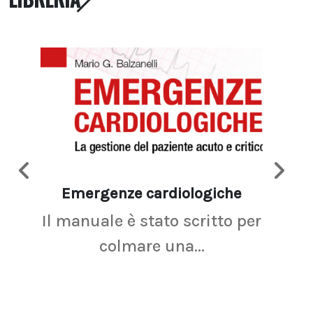
Emergenze cardiologiche
Ima
Il manuale è stato scritto per
La r
colmare una...