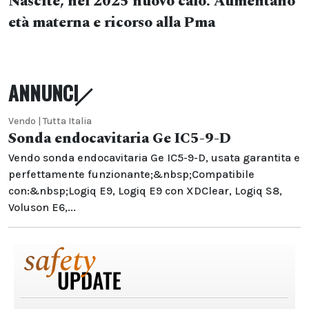
Nascite, nel 2025 nuovo calo. Aumentano
età materna e ricorso alla Pma
ANNUNCI
Vendo | Tutta Italia
Sonda endocavitaria Ge IC5-9-D
Vendo sonda endocavitaria Ge IC5-9-D, usata garantita e
perfettamente funzionante;&nbsp;Compatibile
con:&nbsp;Logiq E9, Logiq E9 con XDClear, Logiq S8,
Voluson E6,...