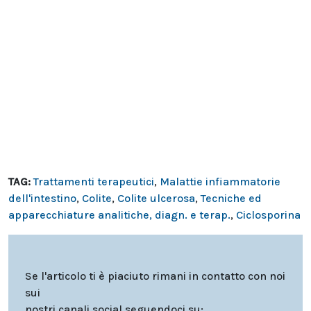
TAG:
Trattamenti terapeutici
,
Malattie infiammatorie
dell'intestino
,
Colite
,
Colite ulcerosa
,
Tecniche ed
apparecchiature analitiche, diagn. e terap.
,
Ciclosporina
Se l'articolo ti è piaciuto rimani in contatto con noi
sui
nostri canali social seguendoci su: