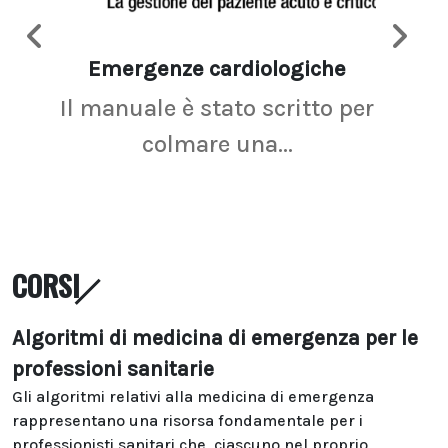
Emergenze cardiologiche
Ima
Il manuale è stato scritto per
La r
colmare una...
CORSI
Algoritmi di medicina di emergenza per le
professioni sanitarie
Gli algoritmi relativi alla medicina di emergenza
rappresentano una risorsa fondamentale per i
professionisti sanitari che, ciascuno nel proprio