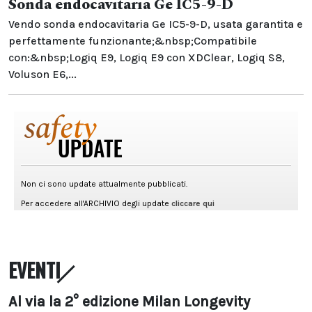
Sonda endocavitaria Ge IC5-9-D
Vendo sonda endocavitaria Ge IC5-9-D, usata garantita e
perfettamente funzionante;&nbsp;Compatibile
con:&nbsp;Logiq E9, Logiq E9 con XDClear, Logiq S8,
Voluson E6,...
EVENTI
Al via la 2° edizione Milan Longevity