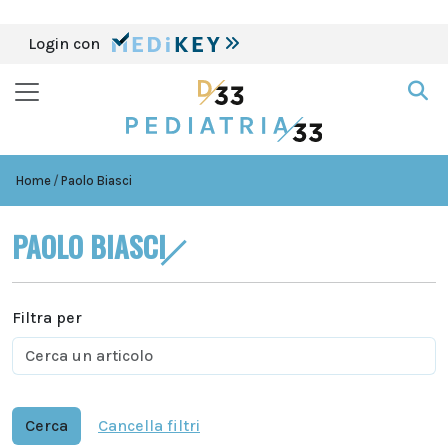
Login con
Home
Paolo Biasci
PAOLO BIASCI
Filtra per
Cerca
Cancella filtri