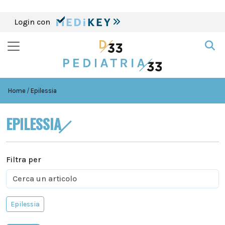
Login con
Home
Epilessia
EPILESSIA
Filtra per
Epilessia