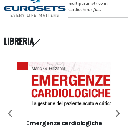
multiparametrico in
cardiochirurgia...
LIBRERIA
Emergenze cardiologiche
Ima