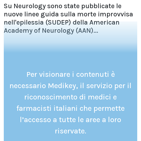
Su Neurology sono state pubblicate le
nuove linee guida sulla morte improvvisa
nell'epilessia (SUDEP) della American
Academy of Neurology (AAN)...
Per visionare i contenuti è
necessario Medikey, il servizio per il
riconoscimento di medici e
farmacisti italiani che permette
l’accesso a tutte le aree a loro
riservate.