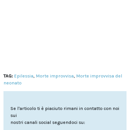
TAG:
Epilessia
,
Morte improvvisa
,
Morte improvvisa del
neonato
Se l'articolo ti è piaciuto rimani in contatto con noi
sui
nostri canali social seguendoci su: