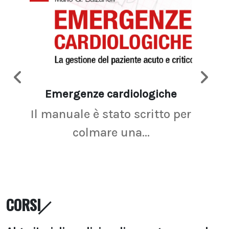
Emergenze cardiologiche
Ima
Il manuale è stato scritto per
La r
colmare una...
CORSI