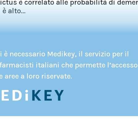
ictus è correlato alle probabilità di deme
è alto...
 è necessario Medikey, il servizio per il
farmacisti italiani che permette l’accesso
e aree a loro riservate.