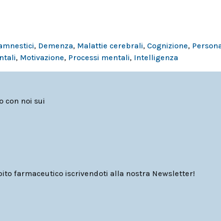
 amnestici
,
Demenza
,
Malattie cerebrali
,
Cognizione
,
Persona
tali
,
Motivazione
,
Processi mentali
,
Intelligenza
to con noi sui
o farmaceutico iscrivendoti alla nostra Newsletter!