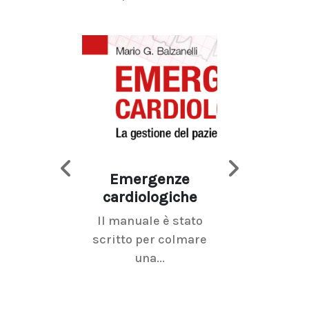
Emergenze
Imaging d
cardiologiche
mammel
Il manuale è stato
La radiolo
scritto per colmare
senologica inc
una...
ramo dell'imagi