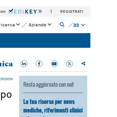
con
|
REGISTRATI
ricerca
Aziende
33
nica
4/11/2013
Resta aggiornato con noi!
opo
La tua risorsa per news
mediche, riferimenti clinici