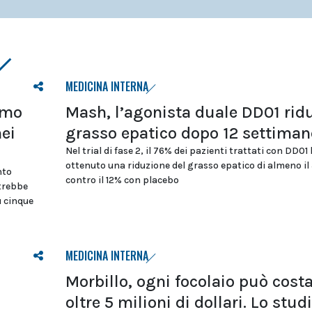
MEDICINA INTERNA
tmo
Mash, l’agonista duale DD01 ridu
nei
grasso epatico dopo 12 settiman
Nel trial di fase 2, il 76% dei pazienti trattati con DD01
ottenuto una riduzione del grasso epatico di almeno il
nto
contro il 12% con placebo
otrebbe
u cinque
MEDICINA INTERNA
Morbillo, ogni focolaio può cost
oltre 5 milioni di dollari. Lo stud