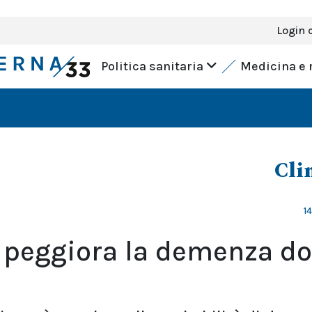
Login 
Politica sanitaria
Medicina e 
Cli
1
 peggiora la demenza d