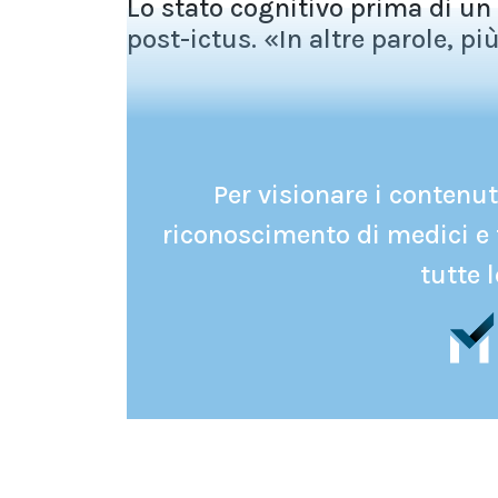
Lo stato cognitivo prima di un 
post-ictus. «In altre parole, più 
Per visionare i contenuti
riconoscimento di medici e 
tutte l