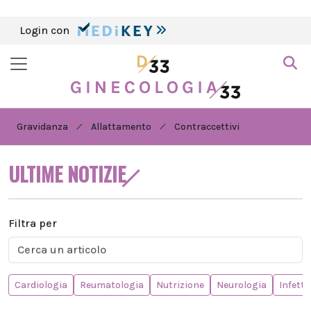
Login con
Gravidanza
Allattamento
Contraccettivi
ULTIME NOTIZIE
Filtra per
Cardiologia
Reumatologia
Nutrizione
Neurologia
Infetti