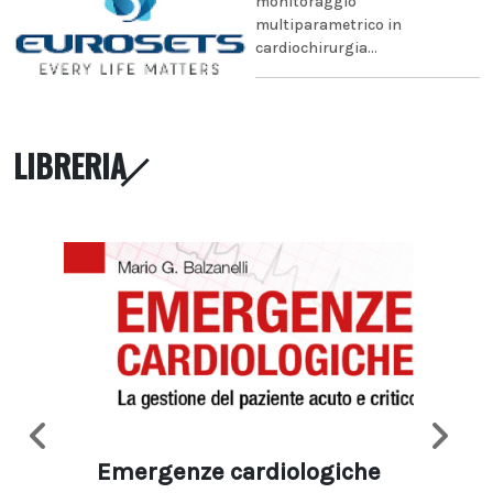
monitoraggio
multiparametrico in
cardiochirurgia...
LIBRERIA
Emergenze cardiologiche
Ima