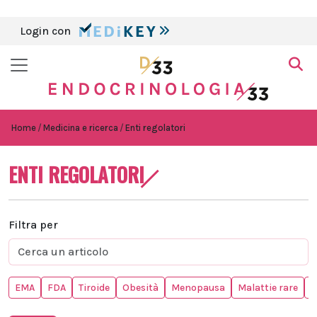
Login con
Home
Medicina e ricerca
Enti regolatori
ENTI REGOLATORI
Filtra per
EMA
FDA
Tiroide
Obesità
Menopausa
Malattie rare
A