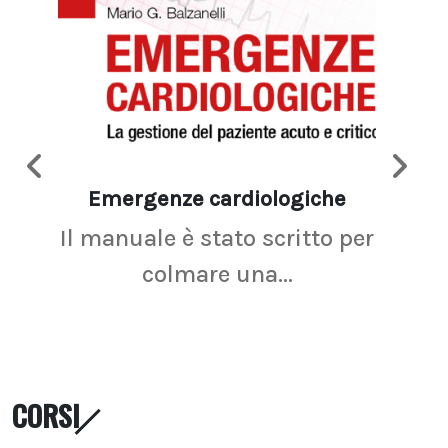
Emergenze cardiologiche
Ima
Il manuale è stato scritto per
La r
colmare una...
CORSI