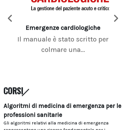
Emergenze cardiologiche
Ima
Il manuale è stato scritto per
La r
colmare una...
CORSI
Algoritmi di medicina di emergenza per le
professioni sanitarie
Gli algoritmi relativi alla medicina di emergenza
rappresentano una risorsa fondamentale per i