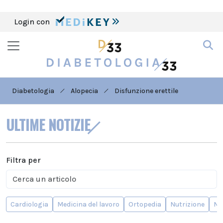
Login con
Diabetologia
Alopecia
Disfunzione erettile
ULTIME NOTIZIE
Filtra per
Cardiologia
Medicina del lavoro
Ortopedia
Nutrizione
Ne