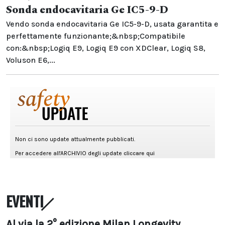
Sonda endocavitaria Ge IC5-9-D
Vendo sonda endocavitaria Ge IC5-9-D, usata garantita e
perfettamente funzionante;&nbsp;Compatibile
con:&nbsp;Logiq E9, Logiq E9 con XDClear, Logiq S8,
Voluson E6,...
EVENTI
Al via la 2° edizione Milan Longevity