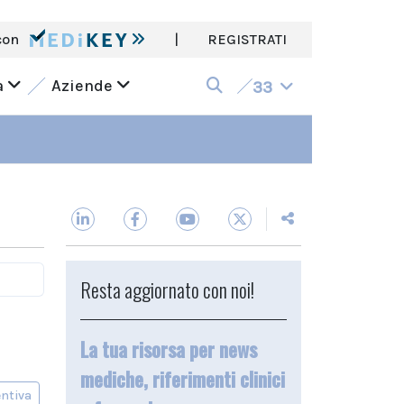
con
|
REGISTRATI
a
Aziende
33
Resta aggiornato con noi!
La tua risorsa per news
mediche, riferimenti clinici
entiva