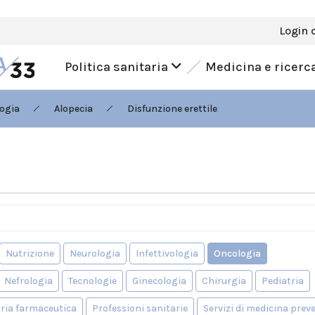
Login 
Politica sanitaria
Medicina e ricerc
ogia
Alopecia
Disfunzione erettile
Nutrizione
Neurologia
Infettivologia
Oncologia
Nefrologia
Tecnologie
Ginecologia
Chirurgia
Pediatria
ria farmaceutica
Professioni sanitarie
Servizi di medicina prev