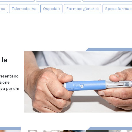
rca
Telemedicina
Ospedali
Farmaci generici
Spesa farmac
 la
o
presentano
zione
iva per chi