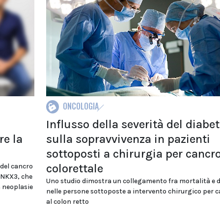
ONCOLOGIA
Influsso della severità del diabe
re la
sulla sopravvivenza in pazienti
sottoposti a chirurgia per cancr
colorettale
del cancro
i NKX3, che
Uno studio dimostra un collegamento fra mortalità e 
n neoplasie
nelle persone sottoposte a intervento chirurgico per 
al colon retto