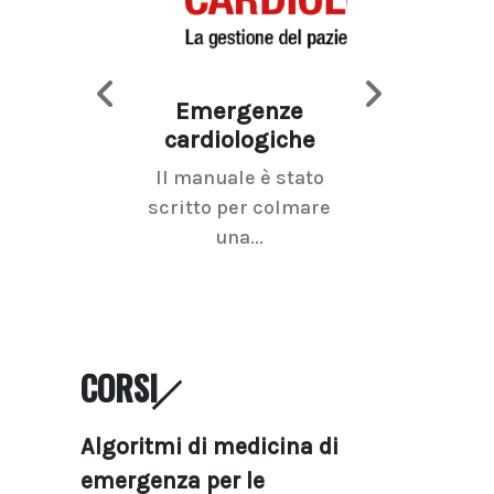
Emergenze
Imaging d
cardiologiche
mammel
Il manuale è stato
La radiolo
scritto per colmare
senologica inc
una...
ramo dell'imagi
CORSI
Algoritmi di medicina di
emergenza per le