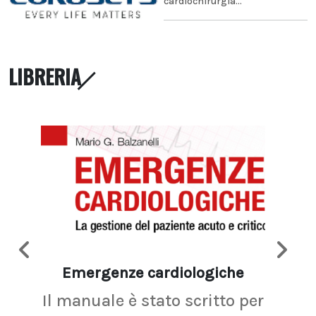
cardiochirurgia...
LIBRERIA
Emergenze cardiologiche
Ima
Il manuale è stato scritto per
La r