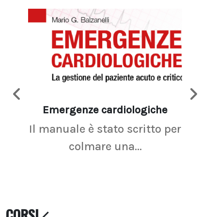
Emergenze cardiologiche
Ima
Il manuale è stato scritto per
La r
colmare una...
CORSI