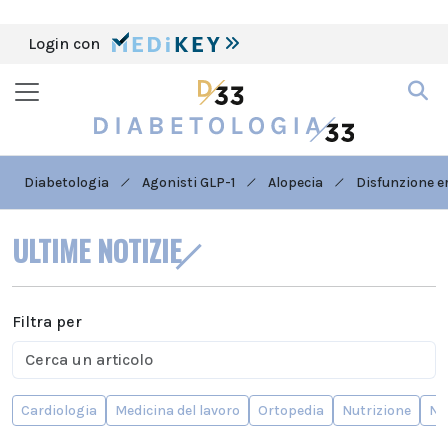
Login con
Diabetologia
Agonisti GLP-1
Alopecia
Disfunzione er
ULTIME NOTIZIE
Filtra per
Cardiologia
Medicina del lavoro
Ortopedia
Nutrizione
Ne