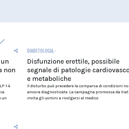
DIABETOLOGIA
 un
Disfunzione erettile, possibile
a non
segnale di patologie cardiovasco
e metaboliche
LP-1 è
Il disturbo può precedere la comparsa di condizioni no
cia
ancora diagnosticate. La campagna promossa da Viat
n un
invita gli uomini a rivolgersi al medico