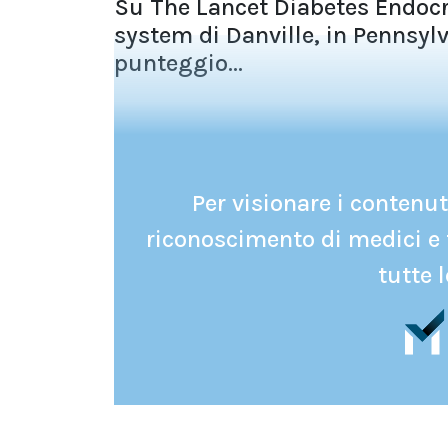
Su The Lancet Diabetes Endocri
system di Danville, in Pennsy
punteggio...
Per visionare i contenuti
riconoscimento di medici e 
tutte l