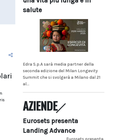
una vita più lunga e in
salute
Edra S.p.A sarà media partner della
seconda edizione del Milan Longevity
lari
Summit che si svolgerà a Milano dal 21
al...
n
ris
AZIENDE
Eurosets presenta
Landing Advance
Eurosets presenta