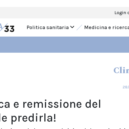
Login 
Politica sanitaria
Medicina e ricerc
Cli
28/
ca e remissione del
le predirla!