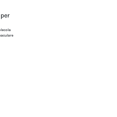
 per
olecola
maculare