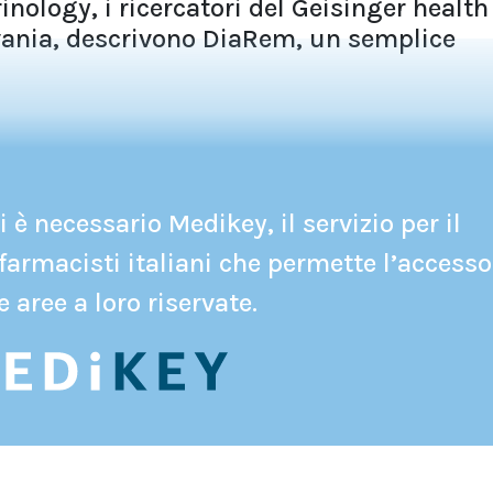
nology, i ricercatori del Geisinger health
lvania, descrivono DiaRem, un semplice
 è necessario Medikey, il servizio per il
farmacisti italiani che permette l’accesso
e aree a loro riservate.