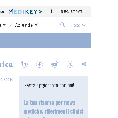
con
|
REGISTRATI
a
Aziende
33
nica
01/2014
Resta aggiornato con noi!
La tua risorsa per news
mediche, riferimenti clinici