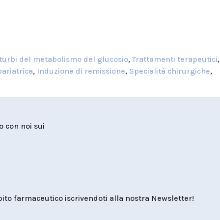
turbi del metabolismo del glucosio
,
Trattamenti terapeutici
,
bariatrica
,
Induzione di remissione
,
Specialità chirurgiche
,
to con noi sui
o farmaceutico iscrivendoti alla nostra Newsletter!