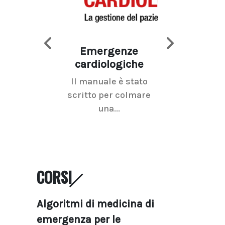
Emergenze
Imaging d
cardiologiche
mammel
Il manuale è stato
La radiolo
scritto per colmare
senologica inc
una...
ramo dell'imagi
CORSI
Algoritmi di medicina di
emergenza per le