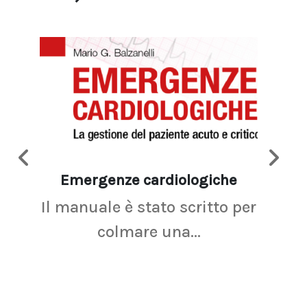
Emergenze cardiologiche
Ima
Il manuale è stato scritto per
La r
colmare una...