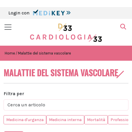
Login con
Home
Malattie del sistema vascolare
MALATTIE DEL SISTEMA VASCOLARE
Filtra per
Medicina d'urgenza
Medicina interna
Mortalità
Professioni