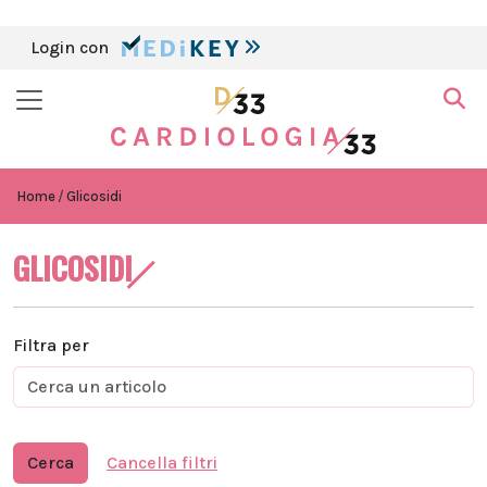
Login con
Home
Glicosidi
GLICOSIDI
Filtra per
Cerca
Cancella filtri