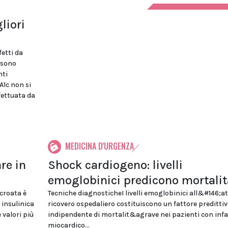
liori
etti da
a sono
nti
A1c non si
ffettuata da
MEDICINA D'URGENZA
re in
Shock cardiogeno: livelli
emoglobinici predicono mortalit
 croata è
Tecniche diagnosticheI livelli emoglobinici all&#146;at
 insulinica
ricovero ospedaliero costituiscono un fattore preditti
valori più
indipendente di mortalit&agrave nei pazienti con infa
miocardico...