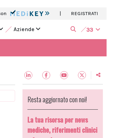
con
|
REGISTRATI
Aziende
33
Resta aggiornato con noi!
La tua risorsa per news
mediche, riferimenti clinici