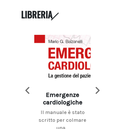
LIBRERIA
Emergenze
Imaging d
cardiologiche
mammel
Il manuale è stato
La radiolo
scritto per colmare
senologica inc
una...
ramo dell'imagi