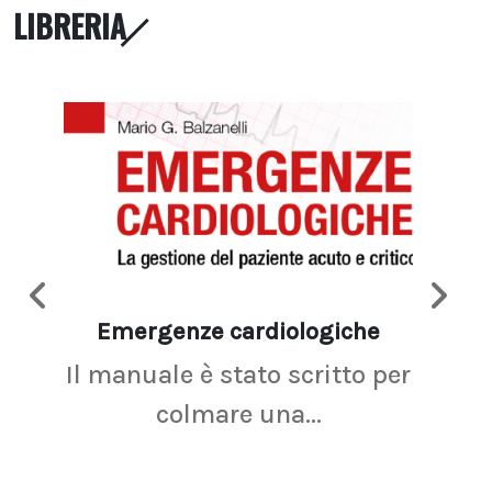
LIBRERIA
Emergenze cardiologiche
Ima
Il manuale è stato scritto per
La r
colmare una...