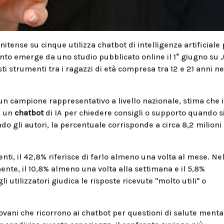
tense su cinque utilizza chatbot di intelligenza artificiale 
anto emerge da uno studio pubblicato online il 1° giugno su
esti strumenti tra i ragazzi di età compresa tra 12 e 21 anni ne
n campione rappresentativo a livello nazionale, stima che i
a un
chatbot
di IA per chiedere consigli o supporto quando s
do gli autori, la percentuale corrisponde a circa 8,2 milioni 
nti, il 42,8% riferisce di farlo almeno una volta al mese. Ne
mente, il 10,8% almeno una volta alla settimana e il 5,8%
i utilizzatori giudica le risposte ricevute "molto utili" o
iovani che ricorrono ai chatbot per questioni di salute ment