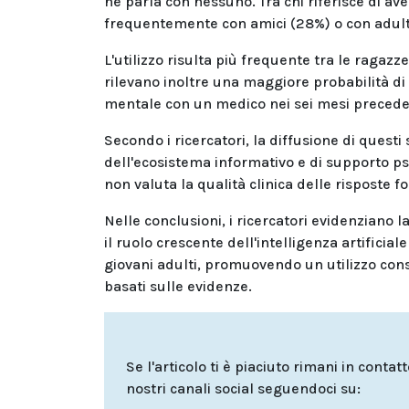
ne parla con nessuno. Tra chi riferisce di av
frequentemente con amici (28%) o con adulti 
L'utilizzo risulta più frequente tra le ragazze 
rilevano inoltre una maggiore probabilità di 
mentale con un medico nei sei mesi precede
Secondo i ricercatori, la diffusione di quest
dell'ecosistema informativo e di supporto psi
non valuta la qualità clinica delle risposte f
Nelle conclusioni, i ricercatori evidenziano 
il ruolo crescente dell'intelligenza artificia
giovani adulti, promuovendo un utilizzo con
basati sulle evidenze.
Se l'articolo ti è piaciuto rimani in contat
nostri canali social seguendoci su: