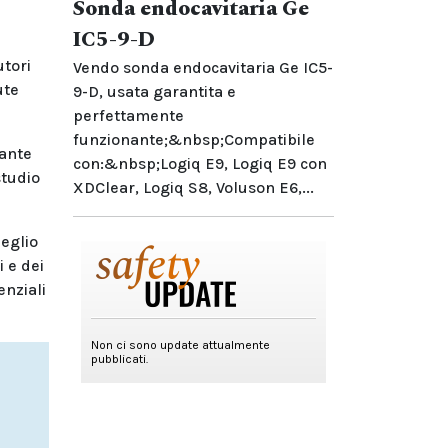
Sonda endocavitaria Ge
IC5-9-D
utori
Vendo sonda endocavitaria Ge IC5-
ute
9-D, usata garantita e
perfettamente
funzionante;&nbsp;Compatibile
rante
con:&nbsp;Logiq E9, Logiq E9 con
studio
XDClear, Logiq S8, Voluson E6,...
meglio
i e dei
nziali