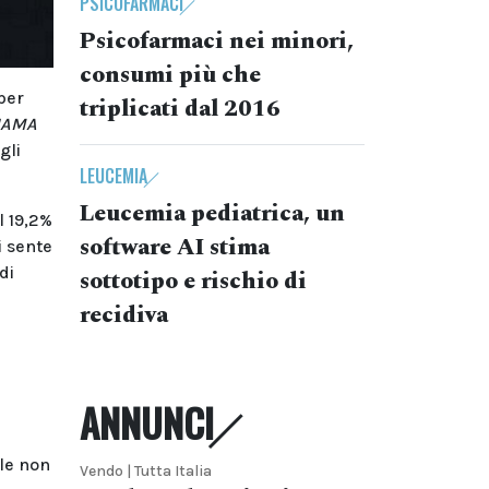
PSICOFARMACI
Psicofarmaci nei minori,
consumi più che
per
triplicati dal 2016
JAMA
gli
LEUCEMIA
Leucemia pediatrica, un
l 19,2%
software AI stima
i sente
di
sottotipo e rischio di
recidiva
l
ANNUNCI
ale non
Vendo | Tutta Italia