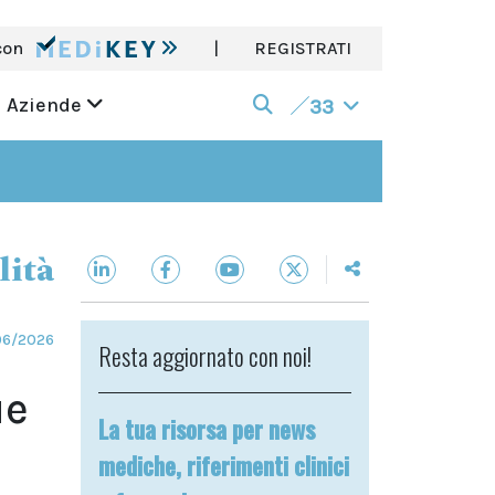
con
|
REGISTRATI
Aziende
33
lità
06/2026
Resta aggiornato con noi!
ue
La tua risorsa per news
mediche, riferimenti clinici