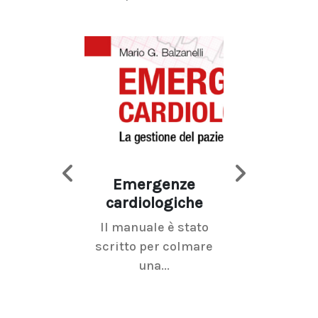
Emergenze
Imaging d
cardiologiche
mammel
Il manuale è stato
La radiolo
scritto per colmare
senologica inc
una...
ramo dell'imagi