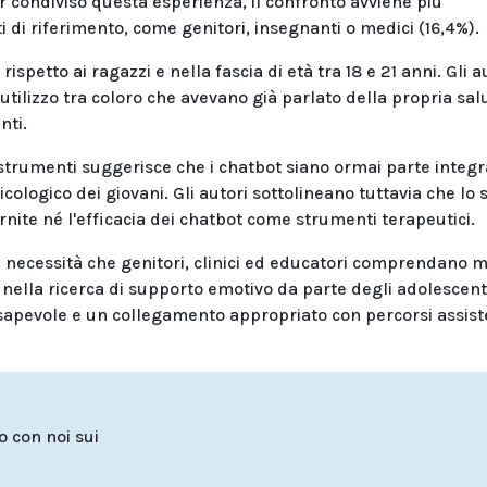
er condiviso questa esperienza, il confronto avviene più
di riferimento, come genitori, insegnanti o medici (16,4%).
rispetto ai ragazzi e nella fascia di età tra 18 e 21 anni. Gli a
utilizzo tra coloro che avevano già parlato della propria sal
nti.
i strumenti suggerisce che i chatbot siano ormai parte integ
cologico dei giovani. Gli autori sottolineano tuttavia che lo 
ornite né l'efficacia dei chatbot come strumenti terapeutici.
la necessità che genitori, clinici ed educatori comprendano 
le nella ricerca di supporto emotivo da parte degli adolescent
sapevole e un collegamento appropriato con percorsi assiste
to con noi sui