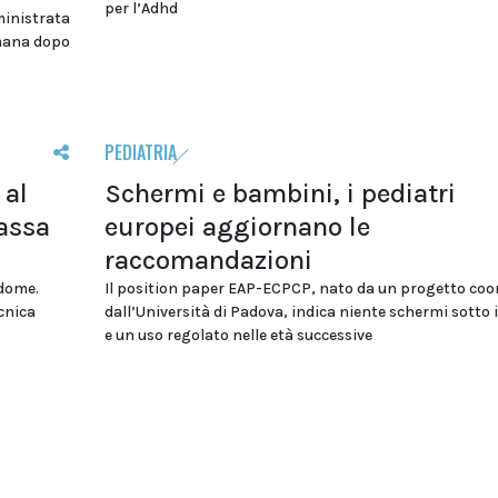
per l’Adhd
ministrata
imana dopo
PEDIATRIA
 al
Schermi e bambini, i pediatri
assa
europei aggiornano le
raccomandazioni
ddome.
Il position paper EAP-ECPCP, nato da un progetto coo
cnica
dall’Università di Padova, indica niente schermi sotto i
e un uso regolato nelle età successive