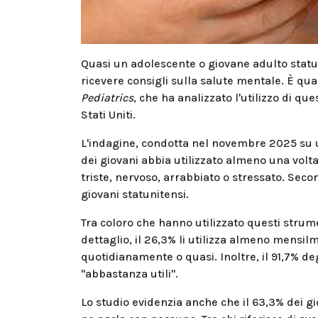
Quasi un adolescente o giovane adulto statuni
ricevere consigli sulla salute mentale. È qu
Pediatrics
, che ha analizzato l'utilizzo di qu
Stati Uniti.
L'indagine, condotta nel novembre 2025 su u
dei giovani abbia utilizzato almeno una volt
triste, nervoso, arrabbiato o stressato. Secon
giovani statunitensi.
Tra coloro che hanno utilizzato questi strume
dettaglio, il 26,3% li utilizza almeno mensil
quotidianamente o quasi. Inoltre, il 91,7% degl
"abbastanza utili".
Lo studio evidenzia anche che il 63,3% dei g