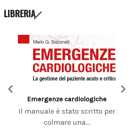
LIBRERIA
Emergenze cardiologiche
Ima
Il manuale è stato scritto per
La r
colmare una...