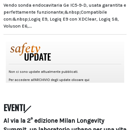
Vendo sonda endocavitaria Ge IC5-9-D, usata garantita e
perfettamente funzionante;&nbsp;Compatibile
con:&nbsp;Logiq E9, Logiq E9 con XDClear, Logiq S8,
Voluson E6,...
EVENTI
Al via la 2° edizione Milan Longevity
Summit, un laboratorio urbano per una vita