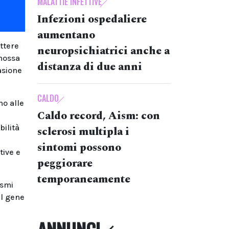
MALATTIE INFETTIVE
Infezioni ospedaliere
aumentano
ttere
neuropsichiatrici anche a
omossa
distanza di due anni
asione
CALDO
no alle
Caldo record, Aism: con
bilità
sclerosi multipla i
sintomi possono
tive e
peggiorare
temporaneamente
ismi
al gene