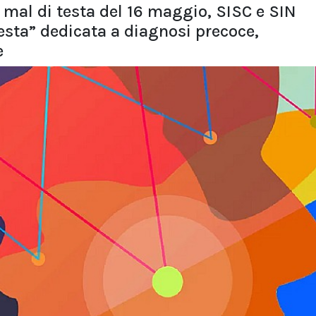
 mal di testa del 16 maggio, SISC e SIN
sta” dedicata a diagnosi precoce,
e