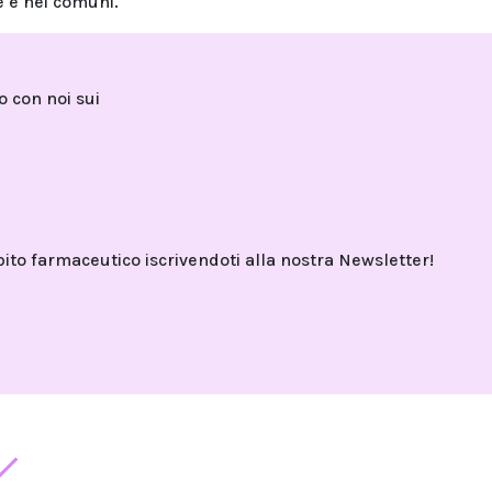
e e nei comuni.
to con noi sui
o farmaceutico iscrivendoti alla nostra Newsletter!