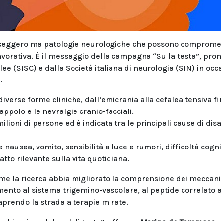
sseggero ma patologie neurologiche che possono comprome
tà lavorativa. È il messaggio della campagna “Su la testa”, pr
alee (SISC) e dalla Società italiana di neurologia (SIN) in occ
.
erse forme cliniche, dall’emicrania alla cefalea tensiva fi
ppolo e le nevralgie cranio-facciali.
milioni di persone ed è indicata tra le principali cause di disa
 nausea, vomito, sensibilità a luce e rumori, difficoltà cogni
tto rilevante sulla vita quotidiana.
ome la ricerca abbia migliorato la comprensione dei meccan
rimento al sistema trigemino-vascolare, al peptide correlato 
 aprendo la strada a terapie mirate.