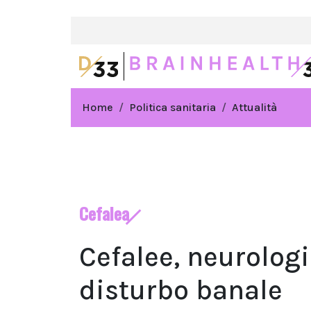
Home
Politica sanitaria
Attualità
Cefalea
Cefalee, neurolog
disturbo banale