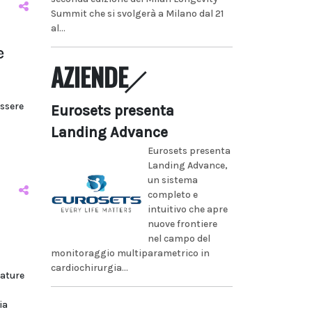
Summit che si svolgerà a Milano dal 21
al...
e
AZIENDE
essere
Eurosets presenta
Landing Advance
Eurosets presenta
Landing Advance,
un sistema
completo e
intuitivo che apre
nuove frontiere
nel campo del
monitoraggio multiparametrico in
cardiochirurgia...
rature
ia