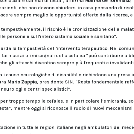
 schiacciare dal mal di testa”, afferma
Marina de Tommaso
,
pazienti, che non devono chiudersi in casa pensando di risolv
scere sempre meglio le opportunità offerte dalla ricerca, e 
mpestivamente, il rischio è la cronicizzazione della malatt
e persone e sull’intero sistema sociale e sanitario”.
guarda la tempestività dell’intervento terapeutico. Nel comu
farmaci ai primi segnali della cefalea “può contribuire a b
o che gli attacchi diventino sempre più frequenti e invalidanti
li cause neurologiche di disabilità e richiedono una presa i
iara
Mario Zappia
, presidente SIN. “Resta fondamentale raff
neurologi e centri specialistici”.
“per troppo tempo le cefalee, e in particolare l’emicrania, s
sta”, mentre oggi si riconosce il ruolo di nuovi meccanismi
azione in tutte le regioni italiane negli ambulatori dei medic