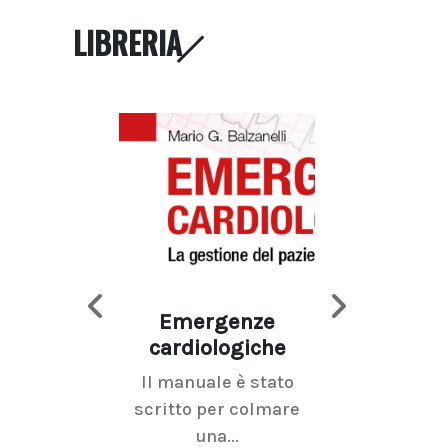
LIBRERIA
Emergenze
Imaging d
cardiologiche
mammel
Il manuale è stato
La radiolo
scritto per colmare
senologica inc
una...
ramo dell'imagi