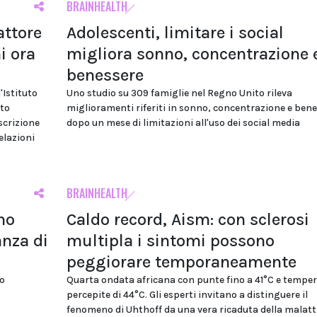
BRAINHEALTH
attore
Adolescenti, limitare i social
i ora
migliora sonno, concentrazione 
benessere
'Istituto
Uno studio su 309 famiglie nel Regno Unito rileva
tto
miglioramenti riferiti in sonno, concentrazione e ben
scrizione
dopo un mese di limitazioni all'uso dei social media
relazioni
BRAINHEALTH
no
Caldo record, Aism: con sclerosi
anza di
multipla i sintomi possono
peggiorare temporaneamente
io
Quarta ondata africana con punte fino a 41°C e tempe
percepite di 44°C. Gli esperti invitano a distinguere il
fenomeno di Uhthoff da una vera ricaduta della malatt