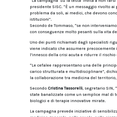
“La campagna ‘Su la testa’ invita a non farsi
presidente SISC. “È un messaggio rivolto ai 
problema da soli, ai medici, che devono cono
istituzioni”.
Secondo de Tommaso, “se non interveniamo te
con conseguenze molto pesanti sulla vita dell
Uno dei punti richiamati dagli specialisti ri
viene indicato che assumere precocemente i 
l’innesco della crisi acuta e ridurre il rischi
“Le cefalee rappresentano una delle principa
carico strutturata e multidisciplinare”, dich
la collaborazione tra medicina del territorio, 
Secondo
Cristina Tassorelli
, segretario SIN, 
state banalizzate come un semplice mal di te
biologici e di terapie innovative mirate.
La campagna prevede iniziative di sensibilizz