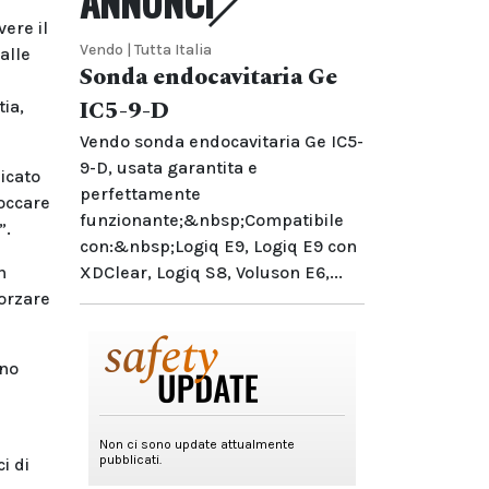
ANNUNCI
ere il
Vendo | Tutta Italia
alle
Sonda endocavitaria Ge
IC5-9-D
ia,
Vendo sonda endocavitaria Ge IC5-
9-D, usata garantita e
nicato
perfettamente
loccare
funzionante;&nbsp;Compatibile
”.
con:&nbsp;Logiq E9, Logiq E9 con
n
XDClear, Logiq S8, Voluson E6,...
orzare
ono
i di