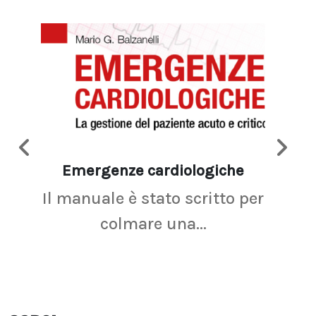
Emergenze cardiologiche
Ima
Il manuale è stato scritto per
La r
colmare una...