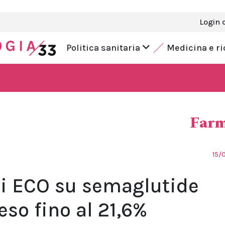
Login 
Politica sanitaria
Medicina e r
Farm
15/
ti ECO su semaglutide
eso fino al 21,6%