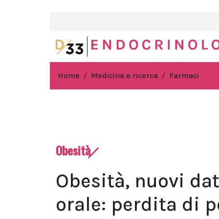
Home
Medicina e ricerca
Farmaci
Obesità
Obesità, nuovi da
orale: perdita di p