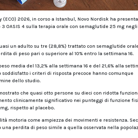
 (ECO) 2026, in corso a Istanbul, Novo Nordisk ha presenta
se 3 OASIS 4 sulla terapia orale con semaglutide 25 mg negli
asi un adulto su tre (28,8%) trattato con semaglutide oral
dita di peso pari o superiore al 10% entro la settimana 16.
eso media del 13,2% alla settimana 16 e del 21,6% alla sett
o soddisfatto i criteri di risposta precoce hanno comunque
rmine dello studio.
mostrato che quasi otto persone su dieci con ridotta funzion
ento clinicamente significativo nei punteggi di funzione fis
g, rispetto al placebo.
alità motoria come ampiezza dei movimenti e resistenza. Se
 una perdita di peso simile a quella osservata nella popola