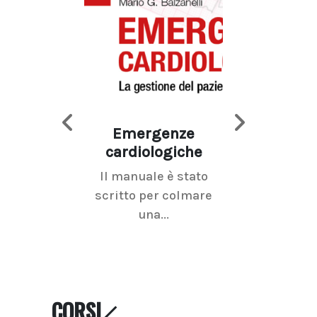
Emergenze
Imaging d
cardiologiche
mammel
Il manuale è stato
La radiolo
scritto per colmare
senologica inc
una...
ramo dell'imagi
CORSI