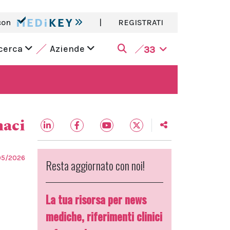
con
|
REGISTRATI
icerca
Aziende
33
aci
05/2026
Resta aggiornato con noi!
La tua risorsa per news
mediche, riferimenti clinici