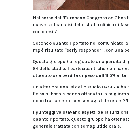
Nel corso dell’European Congress on Obesity
nuove sottoanalisi dello studio clinico di fa
con obesità.
Secondo quanto riportato nel comunicato, qu
mg è risultato “early responder”, con una per
Questo gruppo ha registrato una perdita di p
64 dello studio. I partecipanti che non hann
ottenuto una perdita di peso dell’11,5% al te
Un’ulteriore analisi dello studio OASIS 4 ha 
fisica al basale hanno ottenuto un miglioram
dopo trattamento con semaglutide orale 25 m
I punteggi valutavano aspetti della funzion
quanto riportato, questo gruppo ha ottenuto
generale trattata con semaglutide orale.