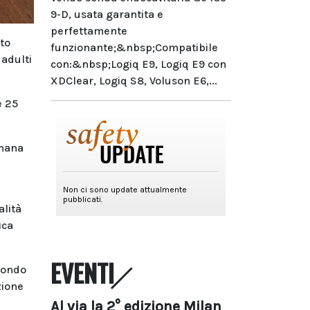
9-D, usata garantita e
perfettamente
to
funzionante;&nbsp;Compatibile
 adulti
con:&nbsp;Logiq E9, Logiq E9 con
XDClear, Logiq S8, Voluson E6,...
e 25
imana
alità
ica
EVENTI
condo
zione
Al via la 2° edizione Milan