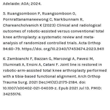
Adelaide: AOA; 2024.
5. Ruangsomboon P, Ruangsomboon O,
Pornrattanamaneewong C, Narkbunnam R,
Chareancholvanich K (2023) Clinical and radiological
outcomes of robotic-assisted versus conventional total
knee arthroplasty: a systematic review and meta-
analysis of randomized controlled trials. Acta Orthop
94:60–79. https://doi. org/10.2340/17453674.2023.9411
6. Zambianchi F, Bazzan G, Marcovigi A, Pavesi M,
Illuminati A, Ensini A, Catani F. Joint line is restored in
robotic-arm-assisted total knee arthroplasty performed
with a tibia-based functional alignment. Arch Orthop
Trauma Surg. 2021 Dec;141(12):2175-2184. doi:
10.1007/s00402-021-04039-z. Epub 2021 Jul 13. PMID:
34255176.