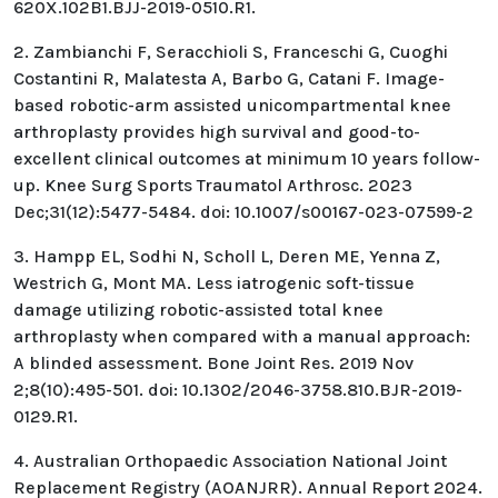
620X.102B1.BJJ-2019-0510.R1.
2. Zambianchi F, Seracchioli S, Franceschi G, Cuoghi
Costantini R, Malatesta A, Barbo G, Catani F. Image-
based robotic-arm assisted unicompartmental knee
arthroplasty provides high survival and good-to-
excellent clinical outcomes at minimum 10 years follow-
up. Knee Surg Sports Traumatol Arthrosc. 2023
Dec;31(12):5477-5484. doi: 10.1007/s00167-023-07599-2
3. Hampp EL, Sodhi N, Scholl L, Deren ME, Yenna Z,
Westrich G, Mont MA. Less iatrogenic soft-tissue
damage utilizing robotic-assisted total knee
arthroplasty when compared with a manual approach:
A blinded assessment. Bone Joint Res. 2019 Nov
2;8(10):495-501. doi: 10.1302/2046-3758.810.BJR-2019-
0129.R1.
4. Australian Orthopaedic Association National Joint
Replacement Registry (AOANJRR). Annual Report 2024.