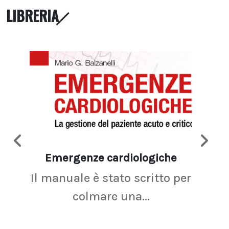
LIBRERIA
Emergenze cardiologiche
Ima
Il manuale è stato scritto per
La r
colmare una...