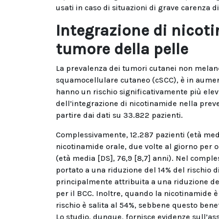
usati in caso di situazioni di grave carenza d
Integrazione di nicot
tumore della pelle
La prevalenza dei tumori cutanei non melan
squamocellulare cutaneo (cSCC), è in aument
hanno un rischio significativamente più elev
dell’integrazione di nicotinamide nella preve
partire dai dati su 33.822 pazienti.
Complessivamente, 12.287 pazienti (età media
nicotinamide orale, due volte al giorno per o
(età media [DS], 76,9 [8,7] anni). Nel comple
portato a una riduzione del 14% del rischio di
principalmente attribuita a una riduzione d
per il BCC. Inoltre, quando la nicotinamide è
rischio è salita al 54%, sebbene questo benef
Lo studio, dunque, fornisce evidenze sull’as