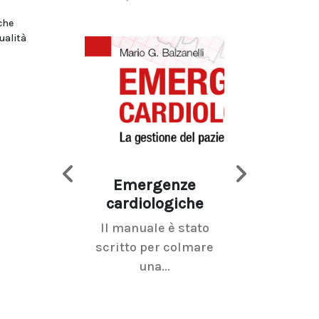
che
ualità
Emergenze
Imaging d
cardiologiche
mammel
Il manuale è stato
La radiolo
scritto per colmare
senologica inc
una...
ramo dell'imagi