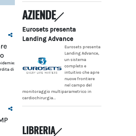
AZIENDE
Eurosets presenta
Landing Advance
are
Eurosets presenta
Landing Advance,
io
un sistema
pidemie:
completo e
dita di
intuitivo che apre
nuove frontiere
nel campo del
monitoraggio multiparametrico in
cardiochirurgia...
HMP
LIBRERIA