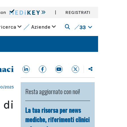
con
|
REGISTRATI
ricerca
Aziende
33
aci
10/2025
Resta aggiornato con noi!
 di
La tua risorsa per news
mediche, riferimenti clinici