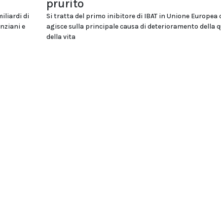
prurito
iliardi di
Si tratta del primo inibitore di IBAT in Unione Europea 
nziani e
agisce sulla principale causa di deterioramento della q
della vita