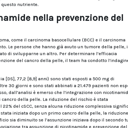
i questo nutriente.
inamide nella prevenzione del
oma, come il carcinoma basocellulare (BCC) e il carcinoma
o. Le persone che hanno già avuto un tumore della pelle, i
ato di svilupparne un altro. Per determinare l’efficacia
nzione del cancro della pelle, il team ha condotto l’indagin
 [DS], 77,2 [8,9] anni) sono stati esposti a 500 mg di
ltre 30 giorni e sono stati abbinati a 21.479 pazienti non esp
sso, dall’analisi è emerso che l’integrazione con nicotinami
 cancro della pelle. La riduzione del rischio è stata
el 22% del cSCC, senza alcuna riduzione complessiva signifi
 stata iniziata dopo un primo cancro della pelle, la riduzione
icio sia diminuito se l’assunzione iniziava dopo il secondo 
sociazione tra assunzione di nicotinamide e prevenzione del