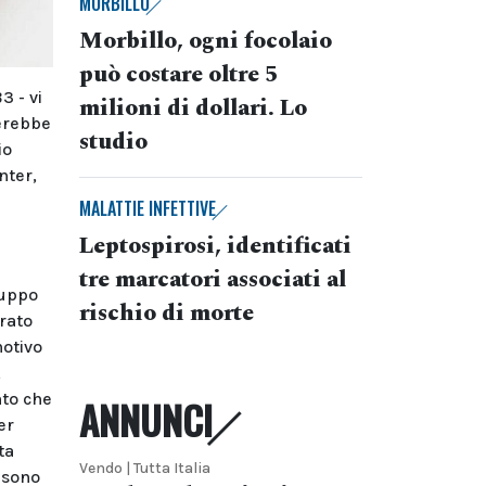
MORBILLO
Morbillo, ogni focolaio
può costare oltre 5
3 - vi
milioni di dollari. Lo
verebbe
studio
io
nter,
MALATTIE INFETTIVE
Leptospirosi, identificati
tre marcatori associati al
ruppo
rischio di morte
arato
motivo
,
nto che
ANNUNCI
er
ta
Vendo | Tutta Italia
i sono