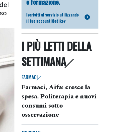
e formazione.
del
aso
Iscriviti al servizio utilizzando
il tuo account Medikey
I PIÙ LETTI DELLA
SETTIMANA
FARMACI
Farmaci, Aifa: cresce la
spesa. Politerapia e nuovi
consumi sotto
osservazione