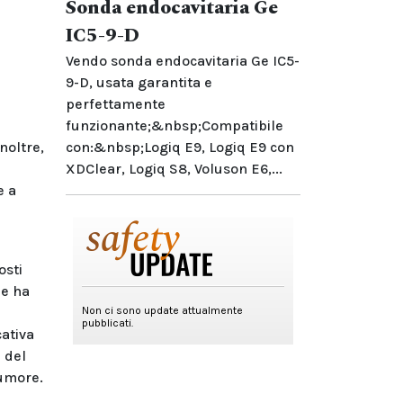
Sonda endocavitaria Ge
IC5-9-D
Vendo sonda endocavitaria Ge IC5-
9-D, usata garantita e
perfettamente
funzionante;&nbsp;Compatibile
noltre,
con:&nbsp;Logiq E9, Logiq E9 con
XDClear, Logiq S8, Voluson E6,...
e a
osti
de ha
cativa
 del
tumore.