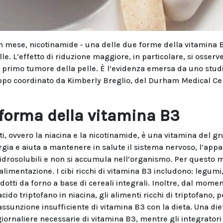
un mese, nicotinamide - una delle due forme della vitamina B
lle. L’effetto di riduzione maggiore, in particolare, si osser
 primo tumore della pelle. È l’evidenza emersa da uno stud
po coordinato da Kimberly Breglio, del Durham Medical Ce
forma della vitamina B3
 ovvero la niacina e la nicotinamide, è una vitamina del g
ergia e aiuta a mantenere in salute il sistema nervoso, l’app
e idrosolubili e non si accumula nell’organismo. Per questo 
imentazione. I cibi ricchi di vitamina B3 includono: legumi
odotti da forno a base di cereali integrali. Inoltre, dal mome
ido triptofano in niacina, gli alimenti ricchi di triptofano, p
ssunzione insufficiente di vitamina B3 con la dieta. Una die
 giornaliere necessarie di vitamina B3, mentre gli integrator