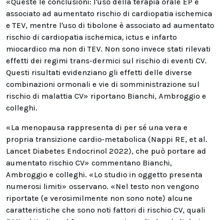
«Queste le conclusioni: l'uso della terapia orale EP è
associato ad aumentato rischio di cardiopatia ischemica
e TEV, mentre l'uso di tibolone è associato ad aumentato
rischio di cardiopatia ischemica, ictus e infarto
miocardico ma non di TEV. Non sono invece stati rilevati
effetti dei regimi trans-dermici sul rischio di eventi CV.
Questi risultati evidenziano gli effetti delle diverse
combinazioni ormonali e vie di somministrazione sul
rischio di malattia CV» riportano Bianchi, Ambroggio e
colleghi.
«La menopausa rappresenta di per sé una vera e
propria transizione cardio-metabolica (Nappi RE, et al.
Lancet Diabetes Endocrinol 2022), che può portare ad
aumentato rischio CV» commentano Bianchi,
Ambroggio e colleghi. «Lo studio in oggetto presenta
numerosi limiti» osservano. «Nel testo non vengono
riportate (e verosimilmente non sono note) alcune
caratteristiche che sono noti fattori di rischio CV, quali