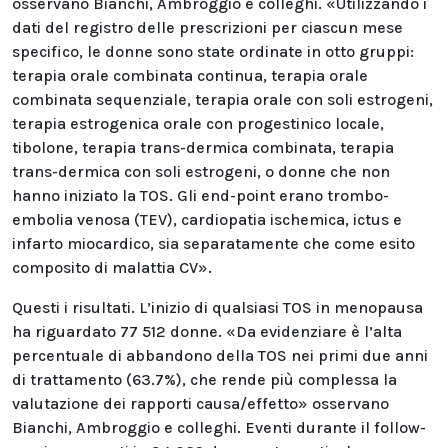
osservano Bianchi, Ambroggio e colleghi. «Utilizzando i
dati del registro delle prescrizioni per ciascun mese
specifico, le donne sono state ordinate in otto gruppi:
terapia orale combinata continua, terapia orale
combinata sequenziale, terapia orale con soli estrogeni,
terapia estrogenica orale con progestinico locale,
tibolone, terapia trans-dermica combinata, terapia
trans-dermica con soli estrogeni, o donne che non
hanno iniziato la TOS. Gli end-point erano trombo-
embolia venosa (TEV), cardiopatia ischemica, ictus e
infarto miocardico, sia separatamente che come esito
composito di malattia CV».
Questi i risultati. L’inizio di qualsiasi TOS in menopausa
ha riguardato 77 512 donne. «Da evidenziare è l’alta
percentuale di abbandono della TOS nei primi due anni
di trattamento (63.7%), che rende più complessa la
valutazione dei rapporti causa/effetto» osservano
Bianchi, Ambroggio e colleghi. Eventi durante il follow-