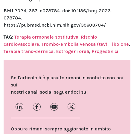
BMJ 2024, 387: e078784. doi: 10.1136/bmj-2023-
078784.
https://pubmed.ncbi.nlm.nih.gov/39603704/
TAG:
Terapia ormonale sostitutiva
,
Rischio
cardiovascolare
,
Trombo-embolia venosa (tev)
,
Tibolone
,
Terapia trans-dermica
,
Estrogeni orali
,
Progestinici
Se l'articolo ti è piaciuto rimani in contatto con noi
sui
nostri canali social seguendoci su:
Oppure rimani sempre aggiornato in ambito