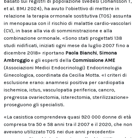
basato sui registri di popolazione svedesi (Johansson T,
et al. BMJ 2024), ha avuto l’obiettivo di mettere in
relazione la terapia ormonale sostitutiva (TOS) assunta
in menopausa con il rischio di malattie cardio-vascolari
(CV), in base alla via di somministrazione e alla
combinazione ormonale. «Sono stati progettati 138
studi nidificati, iniziati ogni mese da luglio 2007 fino a
dicembre 2018» riportano
Paola Bianchi
,
Simona
Ambroggio
e gli esperti della
Commissione AME
(Associazioni Medici Endocrinologi) Endocrinologia
Ginecologica, coordinata da Cecilia Motta. «I criteri di
esclusione erano: anamnesi positiva per cardiopatia
ischemica, ictus, vasculopatia periferica, cancro,
pregressa ovariectomia, isterectomia, sterilizzazione»
proseguono gli specialisti.
«La casistica comprendeva quasi 920 000 donne di età
compresa tra 50 e 58 anni tra il 2007 e il 2020, che non
avevano utilizzato TOS nei due anni precedenti»