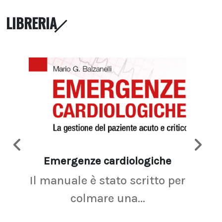
LIBRERIA
Emergenze cardiologiche
Ima
Il manuale è stato scritto per
La r
colmare una...