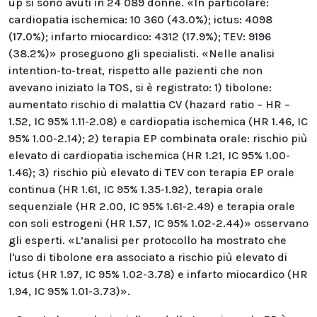
up si sono avuti in 24 089 donne. «In particolare:
cardiopatia ischemica: 10 360 (43.0%); ictus: 4098
(17.0%); infarto miocardico: 4312 (17.9%); TEV: 9196
(38.2%)» proseguono gli specialisti. «Nelle analisi
intention-to-treat, rispetto alle pazienti che non
avevano iniziato la TOS, si è registrato: 1) tibolone:
aumentato rischio di malattia CV (hazard ratio – HR –
1.52, IC 95% 1.11-2.08) e cardiopatia ischemica (HR 1.46, IC
95% 1.00-2.14); 2) terapia EP combinata orale: rischio più
elevato di cardiopatia ischemica (HR 1.21, IC 95% 1.00-
1.46); 3) rischio più elevato di TEV con terapia EP orale
continua (HR 1.61, IC 95% 1.35-1.92), terapia orale
sequenziale (HR 2.00, IC 95% 1.61-2.49) e terapia orale
con soli estrogeni (HR 1.57, IC 95% 1.02-2.44)» osservano
gli esperti. «L’analisi per protocollo ha mostrato che
l'uso di tibolone era associato a rischio più elevato di
ictus (HR 1.97, IC 95% 1.02-3.78) e infarto miocardico (HR
1.94, IC 95% 1.01-3.73)».