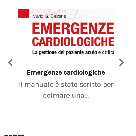
Emergenze cardiologiche
Ima
Il manuale è stato scritto per
La r
colmare una...