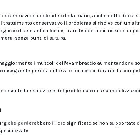
e infiammazioni dei tendini della mano, anche detto dito a s
 trattamento conservativo il problema si risolve con un’alt
gocce di anestetico locale, tramite due mini incisioni di po
camera, senza punti di sutura.
no maggiormente i muscoli dell'avambraccio aumentandone so
conseguente perdita di forza e formicolii durante la compet
 consente la risoluzione del problema con una mobilizzazio
li
urgiche perderebbero il loro significato se non supportate 
specializzate.