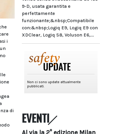
9-D, usata garantita e
perfettamente
funzionante;&nbsp;Compatibile
 che
con:&nbsp;Logiq E9, Logiq E9 con
care
XDClear, Logiq S8, Voluson E6,...
si i
 un
nno
lle
sione
i
angea
a
anza di
EVENTI
 modo
Al via la 2° edizione Milan