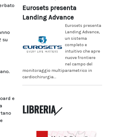
cerbato
Eurosets presenta
Landing Advance
Eurosets presenta
hanno
Landing Advance,
un sistema
2 su
completo e
intuitivo che apre
nuove frontiere
nel campo del
monitoraggio multiparametrico in
mano.
cardiochirurgia...
board e
LIBRERIA
a
ortano
he