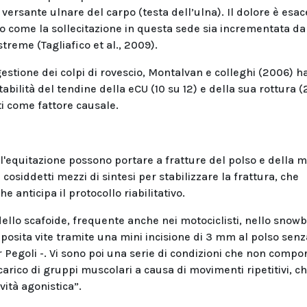
ersante ulnare del carpo (testa dell’ulna). Il dolore è esa
ro come la sollecitazione in questa sede sia incrementata da
treme (Tagliafico et al., 2009).
estione dei colpi di rovescio, Montalvan e colleghi (2006) 
abilità del tendine della eCU (10 su 12) e della sua rottura (
ti come fattore causale.
 e l'equitazione possono portare a fratture del polso e della 
i cosiddetti mezzi di sintesi per stabilizzare la frattura, che
anticipa il protocollo riabilitativo.
dello scafoide, frequente anche nei motociclisti, nello snow
pposita vite tramite una mini incisione di 3 mm al polso senz
tor Pegoli -. Vi sono poi una serie di condizioni che non comp
rico di gruppi muscolari a causa di movimenti ripetitivi, c
vità agonistica”.