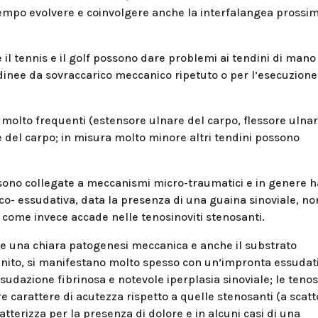
empo evolvere e coinvolgere anche la interfalangea prossi
il tennis e il golf possono dare problemi ai tendini di mano
nee da sovraccarico meccanico ripetuto o per l’esecuzione
o molto frequenti (estensore ulnare del carpo, flessore ulnar
e del carpo; in misura molto minore altri tendini possono
o sono collegate a meccanismi micro-traumatici e in genere 
ico- essudativa, data la presenza di una guaina sinoviale, no
 come invece accade nelle tenosinoviti stenosanti.
 una chiara patogenesi meccanica e anche il substrato
inito, si manifestano molto spesso con un’impronta essudat
sudazione fibrinosa e notevole iperplasia sinoviale; le tenos
carattere di acutezza rispetto a quelle stenosanti (a scatto
ratterizza per la presenza di dolore e in alcuni casi di una