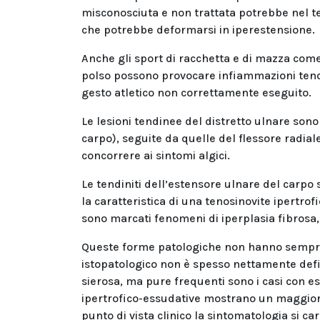
misconosciuta e non trattata potrebbe nel t
che potrebbe deformarsi in iperestensione.
Anche gli sport di racchetta e di mazza come 
polso possono provocare infiammazioni tendi
gesto atletico non correttamente eseguito.
Le lesioni tendinee del distretto ulnare son
carpo), seguite da quelle del flessore radial
concorrere ai sintomi algici.
Le tendiniti dell’estensore ulnare del carp
la caratteristica di una tenosinovite ipertrof
sono marcati fenomeni di iperplasia fibrosa,
Queste forme patologiche non hanno sempre
istopatologico non è spesso nettamente def
sierosa, ma pure frequenti sono i casi con es
ipertrofico-essudative mostrano un maggiore 
punto di vista clinico la sintomatologia si ca