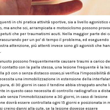
enti in chi pratica attività sportive, sia a livello agonistico
ro, ma anche sci, arrampicata e motociclismo possono provo
ipetuti che per traumatismi acuti. Nella maggior parte dei ca
, trascurando per un po' di tempo il problema, ed eseguendo
stra attenzione, più attenti invece sono gli agonisti che ha
.
llanuoto possono frequentemente causare traumi a carico de
al contatto con la palla stessa, una lesione frequente è la le
a p3 con o senza distacco osseo,si verifica l’impossibilità d
necessita una immobilizzazione in estensione della interfal
 pura, di 30 giorni in caso il tendine abbia strappato anche l
ente in questo caso necessita di controllo radiografico a dist
nale senza l’immobilizzazione a 30 giorni, in caso di lesione
ne dovrà essere controllata ogni 15 giorni e posizionata in
i creino danni alla cute, se la lesione dovesse essere