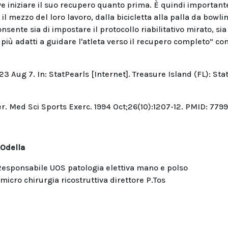
ve iniziare il suo recupero quanto prima. È quindi important
il mezzo del loro lavoro, dalla bicicletta alla palla da bowli
sente sia di impostare il protocollo riabilitativo mirato, sia
 più adatti a guidare l'atleta verso il recupero completo” co
Aug 7. In: StatPearls [Internet]. Treasure Island (FL): Sta
er. Med Sci Sports Exerc. 1994 Oct;26(10):1207-12. PMID: 779
 Odella
 Responsabile UOS patologia elettiva mano e polso
icro chirurgia ricostruttiva direttore P.Tos