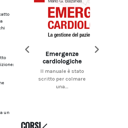
catto
ra
chi
Emergenze
Imaging d
tto
cardiologiche
mammel
izione:
Il manuale è stato
La radiolo
scritto per colmare
senologica inc
ne
una...
ramo dell'imagi
da un
CORSI