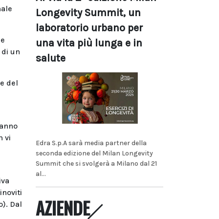
male
Longevity Summit, un
laboratorio urbano per
 e
una vita più lunga e in
 di un
salute
e del
hanno
n vi
Edra S.p.A sarà media partner della
seconda edizione del Milan Longevity
Summit che si svolgerà a Milano dal 21
al...
iva
inoviti
AZIENDE
). Dal