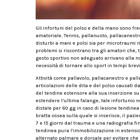
Gli infortuni del polso e della mano sono frequ
amatoriale. Tennis, pallanuoto, pallacanest
disturbi a mani e polsi sia per microtraumi r
problemi si riscontrano tra gli amatori che
gesto sportivo non adeguato arrivano alla no
necessità di tornare allo sport in tempi brevi
Attività come pallavolo, pallacanestro e pa
articolazioni delle dita e del polso causati d
del tendine estensore alla sua inserzione sull
estendere l’ultima falange, tale infortunio 
distale per 60 gg in caso di lesione tendinea
bratta ossea sulla quale si inserisce, il pazi
7 e 15 giorni dal trauma e una radiografia fi
tendinea pura l’immobilizzazione in estensio
alternato palmare e dorsale per evitare che s