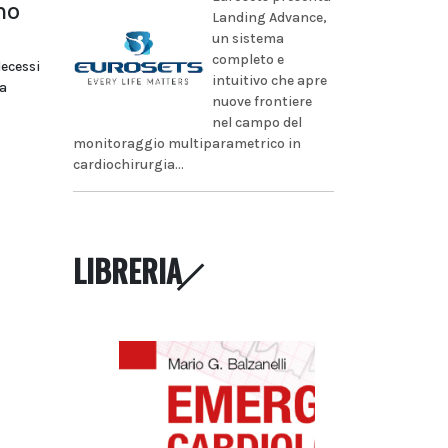
no
Landing Advance,
un sistema
completo e
decessi
intuitivo che apre
a
nuove frontiere
nel campo del
monitoraggio multiparametrico in
cardiochirurgia...
LIBRERIA