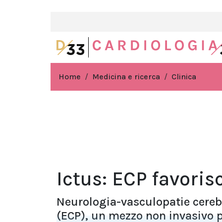
Home
Medicina e ricerca
Clinica
Ictus: ECP favoris
Neurologia-vasculopatie cereb
(ECP), un mezzo non invasivo p