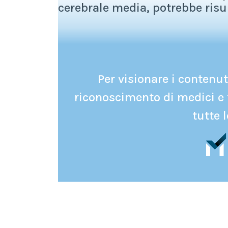
cerebrale media, potrebbe risul
Per visionare i contenuti
riconoscimento di medici e 
tutte l