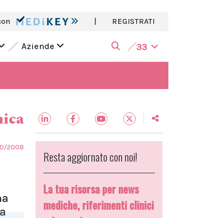
con
|
REGISTRATI
Aziende
33
nica
10/2008
Resta aggiornato con noi!
La tua risorsa per news
na
mediche, riferimenti clinici
ia