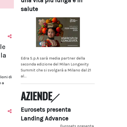
una vita più lunga e in
salute
le
la
Edra S.p.A sarà media partner della
seconda edizione del Milan Longevity
Summit che si svolgerà a Milano dal 21
al...
lioni di
e a
AZIENDE
Eurosets presenta
Landing Advance
Eurosets presenta