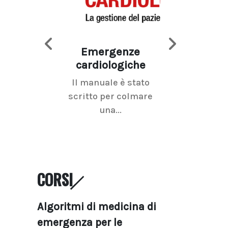
Emergenze
Imaging d
cardiologiche
mammel
Il manuale è stato
La radiolo
scritto per colmare
senologica inc
una...
ramo dell'imagi
CORSI
Algoritmi di medicina di
emergenza per le