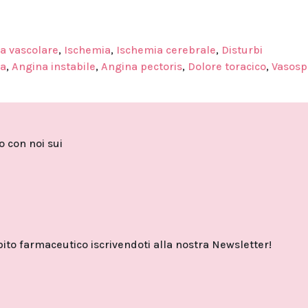
ma vascolare
,
Ischemia
,
Ischemia cerebrale
,
Disturbi
ca
,
Angina instabile
,
Angina pectoris
,
Dolore toracico
,
Vasos
to con noi sui
o farmaceutico iscrivendoti alla nostra Newsletter!