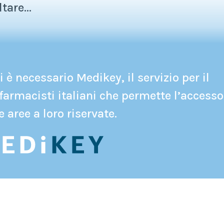
tare...
 è necessario Medikey, il servizio per il
farmacisti italiani che permette l’accesso
e aree a loro riservate.