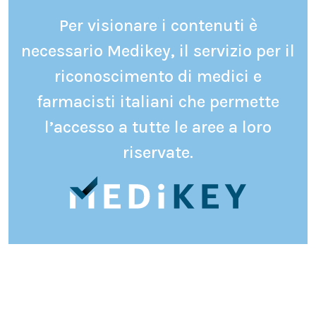
Per visionare i contenuti è
necessario Medikey, il servizio per il
riconoscimento di medici e
farmacisti italiani che permette
l’accesso a tutte le aree a loro
riservate.