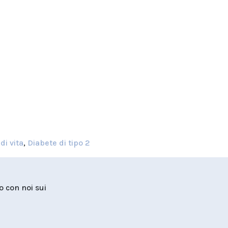
di vita
,
Diabete di tipo 2
to con noi sui