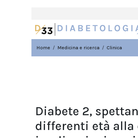
Home
Medicina e ricerca
Clinica
Diabete 2, spettan
differenti età alla