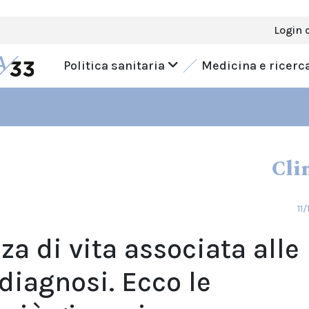
Login 
Politica sanitaria
Medicina e ricerc
Cli
11
za di vita associata alle
 diagnosi. Ecco le