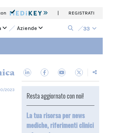
con
|
REGISTRATI
a
Aziende
33
nica
/10/2023
Resta aggiornato con noi!
La tua risorsa per news
mediche, riferimenti clinici