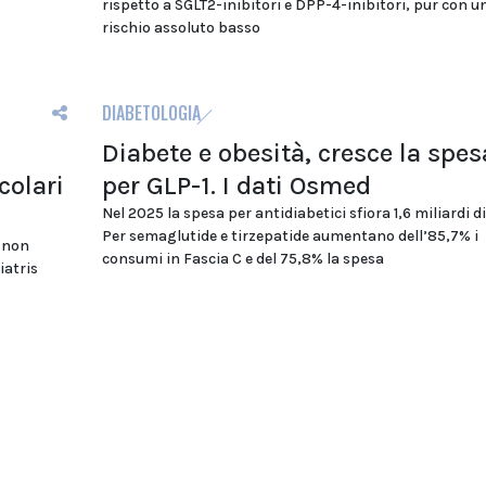
rispetto a SGLT2-inibitori e DPP-4-inibitori, pur con u
rischio assoluto basso
DIABETOLOGIA
Diabete e obesità, cresce la spes
colari
per GLP-1. I dati Osmed
Nel 2025 la spesa per antidiabetici sfiora 1,6 miliardi di
Per semaglutide e tirzepatide aumentano dell’85,7% i
i non
consumi in Fascia C e del 75,8% la spesa
iatris