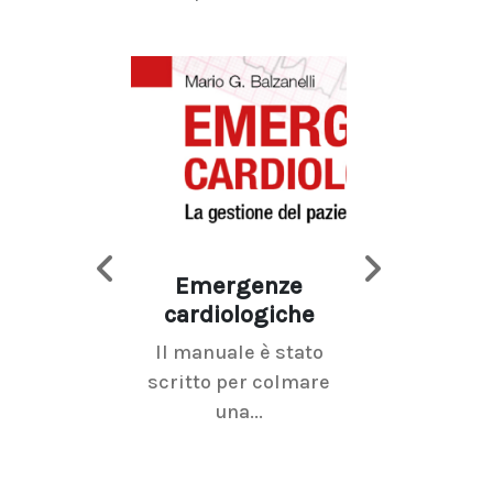
Emergenze
Imaging d
cardiologiche
mammel
Il manuale è stato
La radiolo
scritto per colmare
senologica inc
una...
ramo dell'imagi