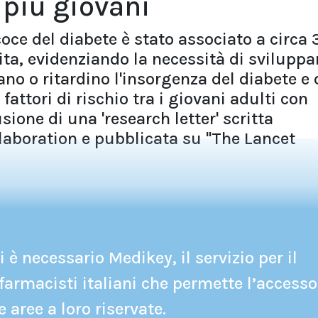
 più giovani
oce del diabete è stato associato a circa 
ita, evidenziando la necessità di sviluppa
no o ritardino l'insorgenza del diabete e 
fattori di rischio tra i giovani adulti con
sione di una 'research letter' scritta
laboration e pubblicata su "The Lancet
 è necessario Medikey, il servizio per il
farmacisti italiani che permette l’accesso
e aree a loro riservate.