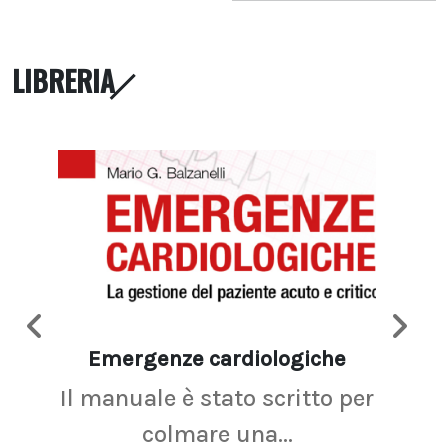
LIBRERIA
Emergenze cardiologiche
Ima
Il manuale è stato scritto per
La r
colmare una...