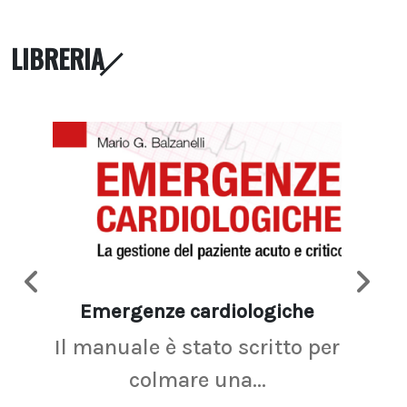
LIBRERIA
Emergenze cardiologiche
Ima
Il manuale è stato scritto per
La r
colmare una...