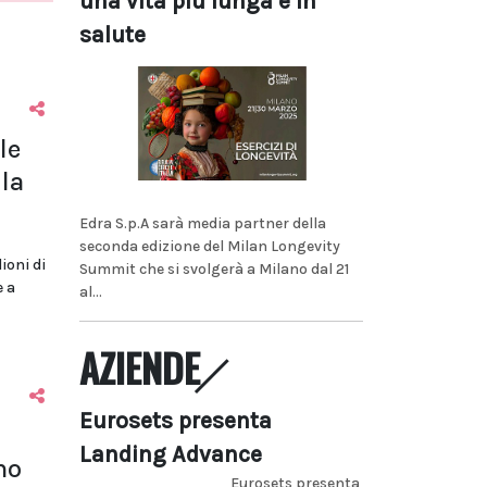
una vita più lunga e in
salute
le
la
Edra S.p.A sarà media partner della
seconda edizione del Milan Longevity
lioni di
Summit che si svolgerà a Milano dal 21
e a
al...
AZIENDE
Eurosets presenta
Landing Advance
no
Eurosets presenta