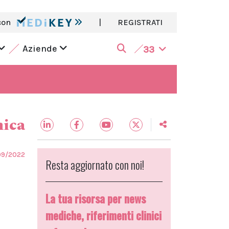
con
|
REGISTRATI
Aziende
33
nica
09/2022
Resta aggiornato con noi!
La tua risorsa per news
mediche, riferimenti clinici