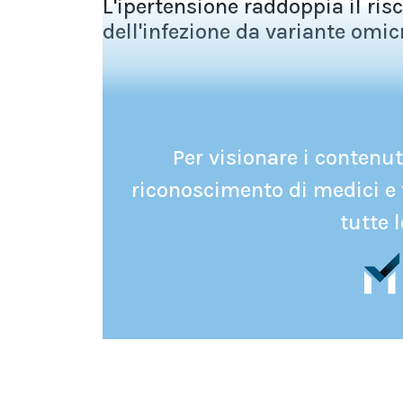
L'ipertensione raddoppia il ris
dell'infezione da variante omic
Per visionare i contenuti
riconoscimento di medici e 
tutte l