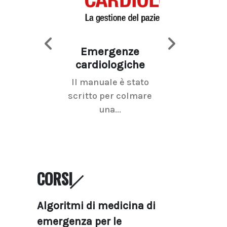
Emergenze
Imaging d
cardiologiche
mammel
Il manuale è stato
La radiolo
scritto per colmare
senologica inc
una...
ramo dell'imagi
CORSI
Algoritmi di medicina di
emergenza per le