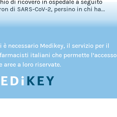
chio di ricovero in ospedale a seguito
ron di SARS-CoV-2, persino in chi ha...
 è necessario Medikey, il servizio per il
farmacisti italiani che permette l’accesso
e aree a loro riservate.