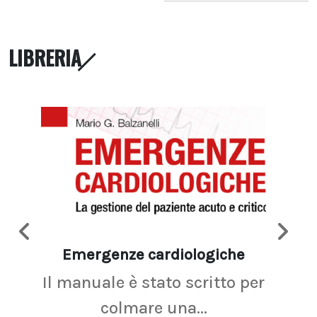
LIBRERIA
Emergenze cardiologiche
Ima
Il manuale è stato scritto per
La r
colmare una...