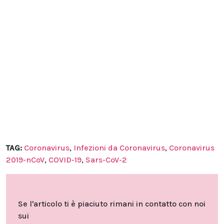
TAG:
Coronavirus
,
Infezioni da Coronavirus
,
Coronavirus
2019-nCoV
,
COVID-19
,
Sars-CoV-2
Se l'articolo ti è piaciuto rimani in contatto con noi
sui