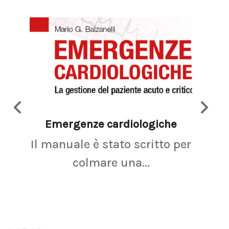
Emergenze cardiologiche
Ima
Il manuale è stato scritto per
La r
colmare una...