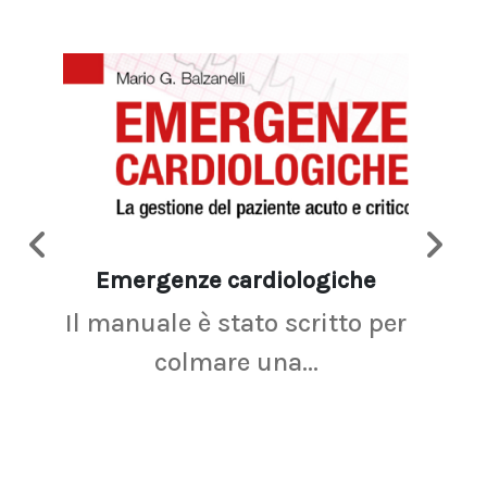
Emergenze cardiologiche
Ima
Il manuale è stato scritto per
La r
colmare una...